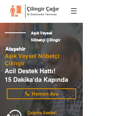
Aşık Veysel
Nöbetçi Çilingir
Ataşehir
Aşık Veysel Nöbetçi
Çilingir
Acil Destek Hattı!
15 Dakika'da Kapında
Hemen Ara
Çalışma Saatleri