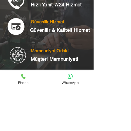
Hızlı Yanıt 7/24 Hizmet
Güvenilir Hizmet
Güvenilir & Kaliteli Hizmet
Memnuniyet Odaklı
Müşteri Memnuniyeti
Telefon
Phone
WhatsApp
+90 545 175 00 34
Acil Çilingir Bölgelerimiz
Üsküdar Çilingir
Kartal Çilingir
Ataşehir Çilingir
Maltepe Çilingir
Kadıköy Çilingir
Pendik Çilingir