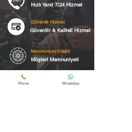
Hızlı Yanıt 7/24 Hizmet
Güvenilir Hizmet
Güvenilir & Kaliteli Hizmet
Memnuniyet Odaklı
Müşteri Memnuniyeti
Telefon
Phone
WhatsApp
+90 545 175 00 34
Acil Çilingir Bölgelerimiz
Üsküdar Çilingir
Kartal Çilingir
Ataşehir Çilingir
Maltepe Çilingir
Kadıköy Çilingir
Pendik Çilingir