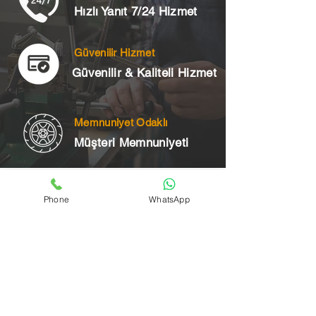
Hızlı Yanıt 7/24 Hizmet
Güvenilir Hizmet
Güvenilir & Kaliteli Hizmet
Memnuniyet Odaklı
Müşteri Memnuniyeti
Telefon
Phone
WhatsApp
+90 545 175 00 34
Acil Çilingir Bölgelerimiz
Üsküdar Çilingir
Kartal Çilingir
Ataşehir Çilingir
Maltepe Çilingir
Kadıköy Çilingir
Pendik Çilingir