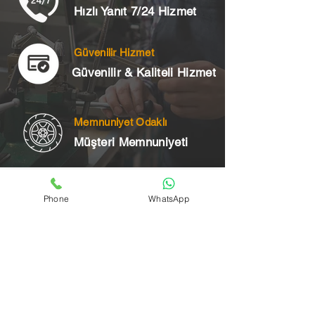
Hızlı Yanıt 7/24 Hizmet
Güvenilir Hizmet
Güvenilir & Kaliteli Hizmet
Memnuniyet Odaklı
Müşteri Memnuniyeti
Telefon
Phone
WhatsApp
+90 545 175 00 34
Acil Çilingir Bölgelerimiz
Üsküdar Çilingir
Kartal Çilingir
Ataşehir Çilingir
Maltepe Çilingir
Kadıköy Çilingir
Pendik Çilingir