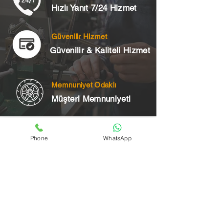
Hızlı Yanıt 7/24 Hizmet
Güvenilir Hizmet
Güvenilir & Kaliteli Hizmet
Memnuniyet Odaklı
Müşteri Memnuniyeti
Telefon
Phone
WhatsApp
+90 545 175 00 34
Acil Çilingir Bölgelerimiz
Üsküdar Çilingir
Kartal Çilingir
Ataşehir Çilingir
Maltepe Çilingir
Kadıköy Çilingir
Pendik Çilingir