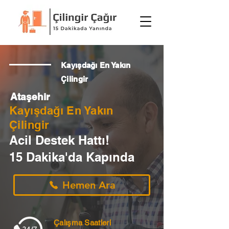
Kayışdağı En Yakın
Çilingir
Ataşehir
Kayışdağı En Yakın
Çilingir
Acil Destek Hattı!
15 Dakika'da Kapında
Hemen Ara
Çalışma Saatleri