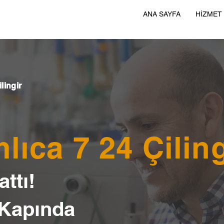
ANA SAYFA
HİZMET
lingir
lıca 7 24 Çiling
ttı!
 Kapında