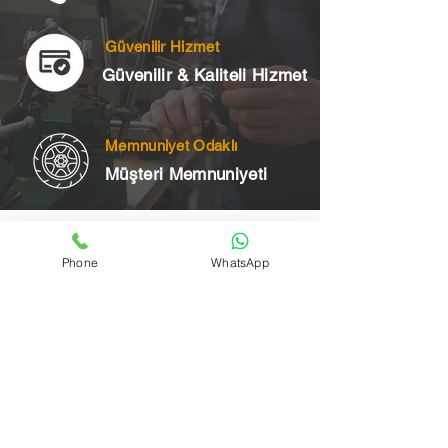
Güvenilir Hizmet
Güvenilir & Kaliteli Hizmet
Memnuniyet Odaklı
Müşteri Memnuniyeti
Telefon
Phone
WhatsApp
+90 545 175 00 34
Acil Çilingir Bölgelerimiz
Üsküdar Çilingir
Kartal Çilingir
Ataşehir Çilingir
Maltepe Çilingir
Kadıköy Çilingir
Pendik Çilingir
Çekmeköy Çilingir
Beykoz Çilingir