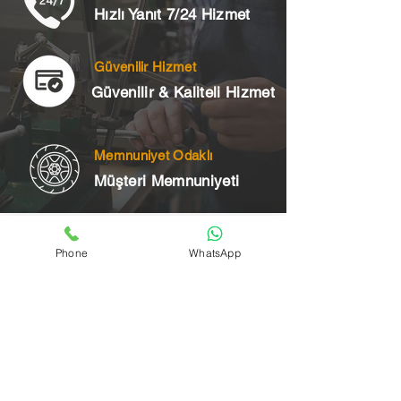
Hızlı Yanıt 7/24 Hizmet
Güvenilir Hizmet
Güvenilir & Kaliteli Hizmet
Memnuniyet Odaklı
Müşteri Memnuniyeti
Telefon
Phone
WhatsApp
+90 545 175 00 34
Acil Çilingir Bölgelerimiz
Üsküdar Çilingir
Kartal Çilingir
Ataşehir Çilingir
Maltepe Çilingir
Kadıköy Çilingir
Pendik Çilingir