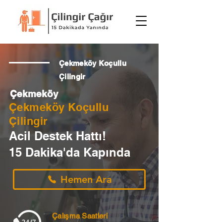
Çekmeköy Koçullu
Çilingir
Çekmeköy
Çekmeköy Koçullu
Çilingir
Acil Destek Hattı!
15 Dakika'da Kapında
Hemen Ara
Çalışma Saatleri