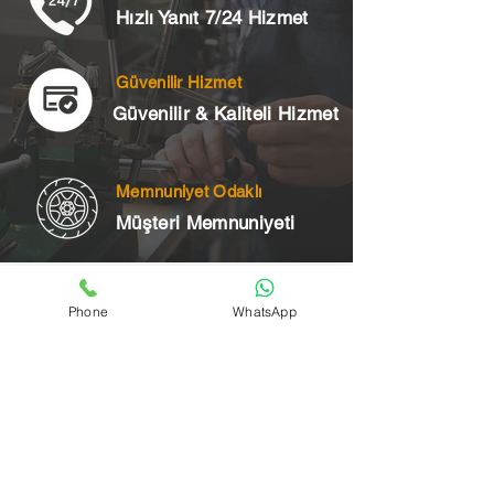
Hızlı Yanıt 7/24 Hizmet
Güvenilir Hizmet
Güvenilir & Kaliteli Hizmet
Memnuniyet Odaklı
Müşteri Memnuniyeti
Telefon
Phone
WhatsApp
+90 545 175 00 34
Acil Çilingir Bölgelerimiz
Üsküdar Çilingir
Kartal Çilingir
Ataşehir Çilingir
Maltepe Çilingir
Kadıköy Çilingir
Pendik Çilingir