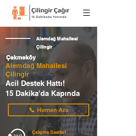
Alemdağ Mahallesi
Çilingir
Çekmeköy
Alemdağ Mahallesi
Çilingir
Acil Destek Hattı!
15 Dakika'da Kapında
Hemen Ara
Çalışma Saatleri