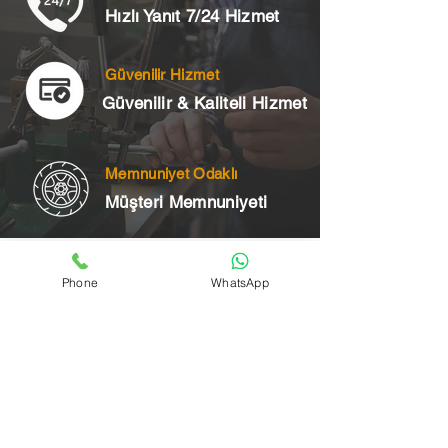
Hızlı Yanıt 7/24 Hizmet
Güvenilir Hizmet
Güvenilir & Kaliteli Hizmet
Memnuniyet Odaklı
Müşteri Memnuniyeti
Telefon
Phone
WhatsApp
+90 545 175 00 34
Acil Çilingir Bölgelerimiz
Üsküdar Çilingir
Kartal Çilingir
Ataşehir Çilingir
Maltepe Çilingir
Kadıköy Çilingir
Pendik Çilingir