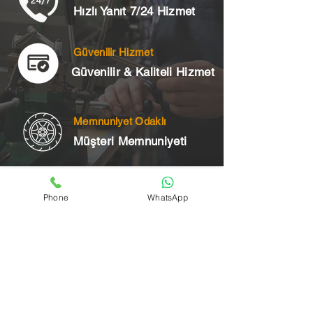
Hızlı Yanıt 7/24 Hizmet
Güvenilir Hizmet
Güvenilir & Kaliteli Hizmet
Memnuniyet Odaklı
Müşteri Memnuniyeti
Telefon
Phone
WhatsApp
+90 545 175 00 34
Acil Çilingir Bölgelerimiz
Üsküdar Çilingir
Kartal Çilingir
Ataşehir Çilingir
Maltepe Çilingir
Kadıköy Çilingir
Pendik Çilingir