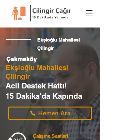
Ekşioğlu Mahallesi
Çilingir
Çekmeköy
Ekşioğlu Mahallesi
Çilingir
Acil Destek Hattı!
15 Dakika'da Kapında
Hemen Ara
Çalışma Saatleri