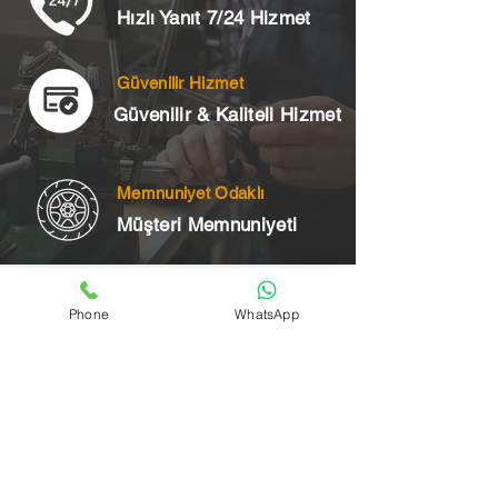
Hızlı Yanıt 7/24 Hizmet
Güvenilir Hizmet
Güvenilir & Kaliteli Hizmet
Memnuniyet Odaklı
Müşteri Memnuniyeti
Telefon
Phone
WhatsApp
+90 545 175 00 34
Acil Çilingir Bölgelerimiz
Üsküdar Çilingir
Kartal Çilingir
Ataşehir Çilingir
Maltepe Çilingir
Kadıköy Çilingir
Pendik Çilingir