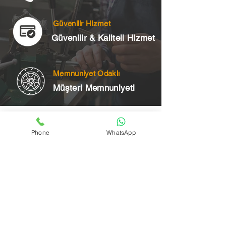
Güvenilir Hizmet
Güvenilir & Kaliteli Hizmet
Memnuniyet Odaklı
Müşteri Memnuniyeti
Telefon
Phone
WhatsApp
+90 545 175 00 34
Acil Çilingir Bölgelerimiz
Üsküdar Çilingir
Kartal Çilingir
Ataşehir Çilingir
Maltepe Çilingir
Kadıköy Çilingir
Pendik Çilingir
Çekmeköy Çilingir
Beykoz Çilingir