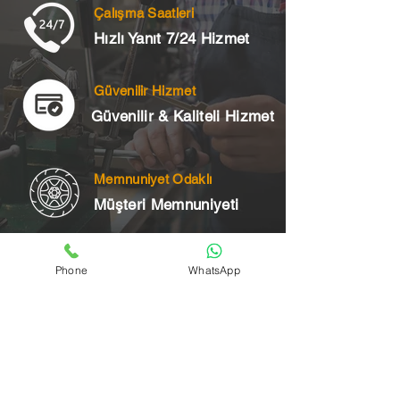
Çalışma Saatleri
Hızlı Yanıt 7/24 Hizmet
Güvenilir Hizmet
Güvenilir & Kaliteli Hizmet
Memnuniyet Odaklı
Müşteri Memnuniyeti
Phone
WhatsApp
Telefon
+90 545 175 00 34
Acil Çilingir Bölgelerimiz
Üsküdar Çilingir
Kartal Çilingir
Ataşehir Çilingir
Maltepe Çilingir