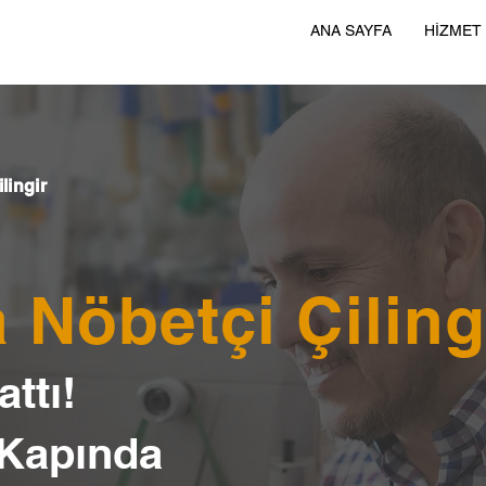
ANA SAYFA
HİZMET
lingir
 Nöbetçi Çiling
ttı!
 Kapında