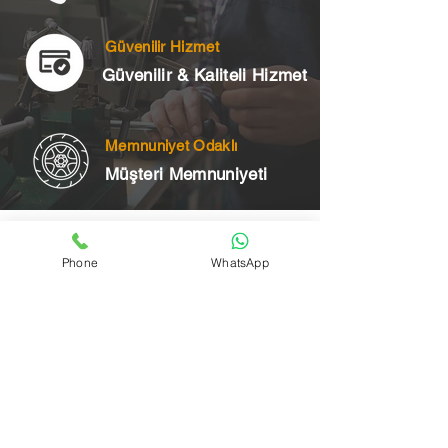
Güvenilir Hizmet
Güvenilir & Kaliteli Hizmet
Memnuniyet Odaklı
Müşteri Memnuniyeti
Telefon
Phone
WhatsApp
+90 545 175 00 34
Acil Çilingir Bölgelerimiz
Üsküdar Çilingir
Kartal Çilingir
Ataşehir Çilingir
Maltepe Çilingir
Kadıköy Çilingir
Pendik Çilingir
Çekmeköy Çilingir
Beykoz Çilingir