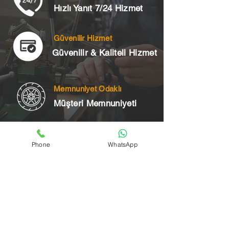
Hızlı Yanıt 7/24 Hizmet
Güvenilir Hizmet
Güvenilir & Kaliteli Hizmet
Memnuniyet Odaklı
Müşteri Memnuniyeti
Telefon
Phone
WhatsApp
+90 545 175 00 34
Acil Çilingir Bölgelerimiz
Üsküdar Çilingir
Kartal Çilingir
Ataşehir Çilingir
Maltepe Çilingir
Kadıköy Çilingir
Pendik Çilingir