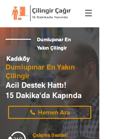
Dumlupınar En
Yakın Çilingir
Kadıköy
Dumlupınar En Yakın
Çilingir
Acil Destek Hattı!
15 Dakika'da Kapında
Hemen Ara
Çalışma Saatleri