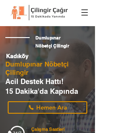
Dumlupınar
Nöbetçi Çilingir
Kadıköy
Dumlupınar Nöbetçi
Çilingir
Acil Destek Hattı!
15 Dakika'da Kapında
Hemen Ara
Çalışma Saatleri