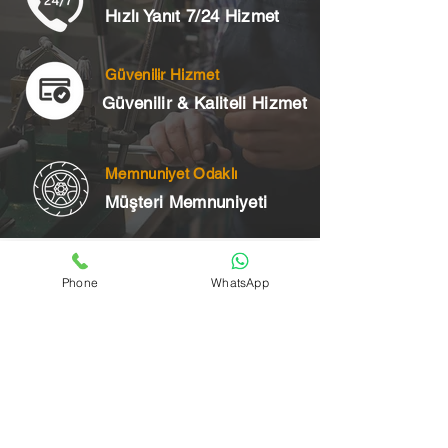
Hızlı Yanıt 7/24 Hizmet
Güvenilir Hizmet
Güvenilir & Kaliteli Hizmet
Memnuniyet Odaklı
Müşteri Memnuniyeti
Telefon
Phone
WhatsApp
+90 545 175 00 34
Acil Çilingir Bölgelerimiz
Üsküdar Çilingir
Kartal Çilingir
Ataşehir Çilingir
Maltepe Çilingir
Kadıköy Çilingir
Pendik Çilingir