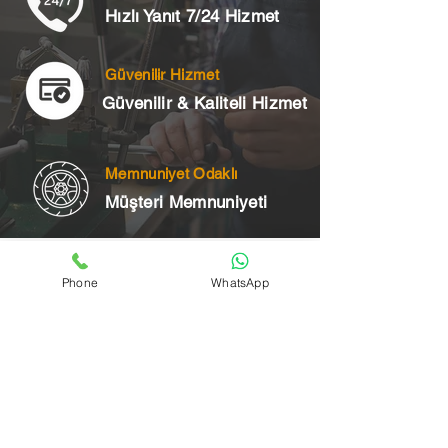
Hızlı Yanıt 7/24 Hizmet
Güvenilir Hizmet
Güvenilir & Kaliteli Hizmet
Memnuniyet Odaklı
Müşteri Memnuniyeti
Telefon
Phone
WhatsApp
+90 545 175 00 34
Acil Çilingir Bölgelerimiz
Üsküdar Çilingir
Kartal Çilingir
Ataşehir Çilingir
Maltepe Çilingir
Kadıköy Çilingir
Pendik Çilingir