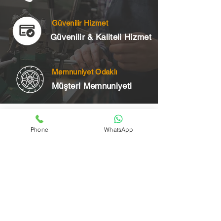
Güvenilir Hizmet
Güvenilir & Kaliteli Hizmet
Memnuniyet Odaklı
Müşteri Memnuniyeti
Telefon
Phone
WhatsApp
+90 545 175 00 34
Acil Çilingir Bölgelerimiz
Üsküdar Çilingir
Kartal Çilingir
Ataşehir Çilingir
Maltepe Çilingir
Kadıköy Çilingir
Pendik Çilingir
Çekmeköy Çilingir
Beykoz Çilingir