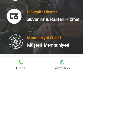
Güvenilir Hizmet
Güvenilir & Kaliteli Hizmet
Memnuniyet Odaklı
Müşteri Memnuniyeti
Telefon
Phone
WhatsApp
+90 545 175 00 34
Acil Çilingir Bölgelerimiz
Üsküdar Çilingir
Kartal Çilingir
Ataşehir Çilingir
Maltepe Çilingir
Kadıköy Çilingir
Pendik Çilingir
Çekmeköy Çilingir
Beykoz Çilingir