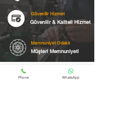
Güvenilir Hizmet
Güvenilir & Kaliteli Hizmet
Memnuniyet Odaklı
Müşteri Memnuniyeti
Telefon
Phone
WhatsApp
+90 545 175 00 34
Acil Çilingir Bölgelerimiz
Üsküdar Çilingir
Kartal Çilingir
Ataşehir Çilingir
Maltepe Çilingir
Kadıköy Çilingir
Pendik Çilingir
Çekmeköy Çilingir
Beykoz Çilingir