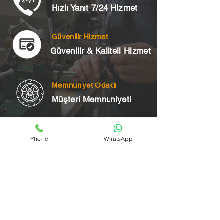
Hızlı Yanıt 7/24 Hizmet
Güvenilir Hizmet
Güvenilir & Kaliteli Hizmet
Memnuniyet Odaklı
Müşteri Memnuniyeti
Telefon
Phone
WhatsApp
+90 545 175 00 34
Acil Çilingir Bölgelerimiz
Üsküdar Çilingir
Kartal Çilingir
Ataşehir Çilingir
Maltepe Çilingir
Kadıköy Çilingir
Pendik Çilingir