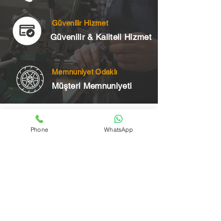
Güvenilir Hizmet
Güvenilir & Kaliteli Hizmet
Memnuniyet Odaklı
Müşteri Memnuniyeti
Telefon
Phone
WhatsApp
+90 545 175 00 34
Acil Çilingir Bölgelerimiz
Üsküdar Çilingir
Kartal Çilingir
Ataşehir Çilingir
Maltepe Çilingir
Kadıköy Çilingir
Pendik Çilingir
Çekmeköy Çilingir
Beykoz Çilingir