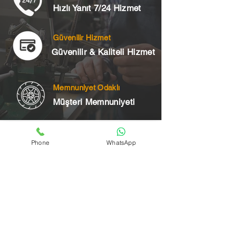
Hızlı Yanıt 7/24 Hizmet
Güvenilir Hizmet
Güvenilir & Kaliteli Hizmet
Memnuniyet Odaklı
Müşteri Memnuniyeti
Telefon
Phone
WhatsApp
+90 545 175 00 34
Acil Çilingir Bölgelerimiz
Üsküdar Çilingir
Kartal Çilingir
Ataşehir Çilingir
Maltepe Çilingir
Kadıköy Çilingir
Pendik Çilingir