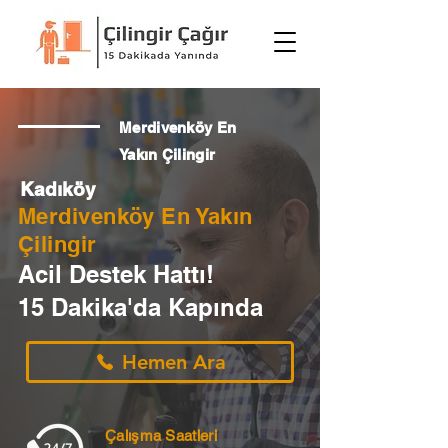
Merdivenköy En
Yakın Çilingir
Kadıköy
Merdivenköy En Yakın
Çilingir
Acil Destek Hattı!
15 Dakika'da Kapında
Hemen Ara
Çalışma Saatleri