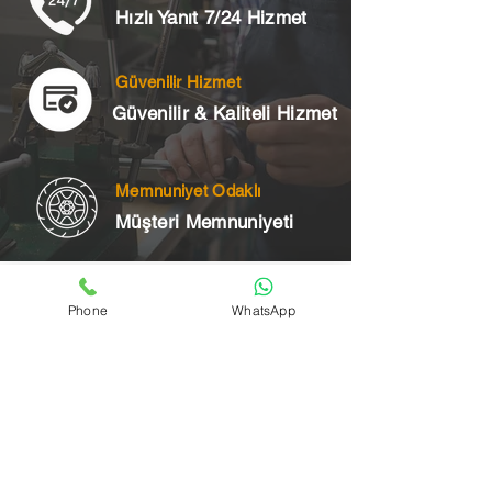
Hızlı Yanıt 7/24 Hizmet
Güvenilir Hizmet
Güvenilir & Kaliteli Hizmet
Memnuniyet Odaklı
Müşteri Memnuniyeti
Telefon
Phone
WhatsApp
+90 545 175 00 34
Acil Çilingir Bölgelerimiz
Üsküdar Çilingir
Kartal Çilingir
Ataşehir Çilingir
Maltepe Çilingir
Kadıköy Çilingir
Pendik Çilingir