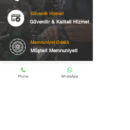
Güvenilir Hizmet
Güvenilir & Kaliteli Hizmet
Memnuniyet Odaklı
Müşteri Memnuniyeti
Telefon
Phone
WhatsApp
+90 545 175 00 34
Acil Çilingir Bölgelerimiz
Üsküdar Çilingir
Kartal Çilingir
Ataşehir Çilingir
Maltepe Çilingir
Kadıköy Çilingir
Pendik Çilingir
Çekmeköy Çilingir
Beykoz Çilingir