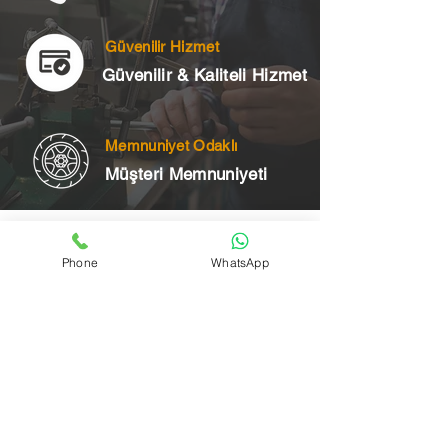
Güvenilir Hizmet
Güvenilir & Kaliteli Hizmet
Memnuniyet Odaklı
Müşteri Memnuniyeti
Telefon
Phone
WhatsApp
+90 545 175 00 34
Acil Çilingir Bölgelerimiz
Üsküdar Çilingir
Kartal Çilingir
Ataşehir Çilingir
Maltepe Çilingir
Kadıköy Çilingir
Pendik Çilingir
Çekmeköy Çilingir
Beykoz Çilingir