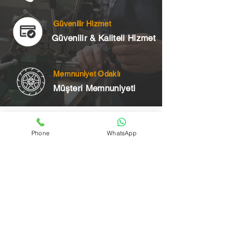
Güvenilir Hizmet
Güvenilir & Kaliteli Hizmet
Memnuniyet Odaklı
Müşteri Memnuniyeti
Telefon
Phone
WhatsApp
+90 545 175 00 34
Acil Çilingir Bölgelerimiz
Üsküdar Çilingir
Kartal Çilingir
Ataşehir Çilingir
Maltepe Çilingir
Kadıköy Çilingir
Pendik Çilingir
Çekmeköy Çilingir
Beykoz Çilingir