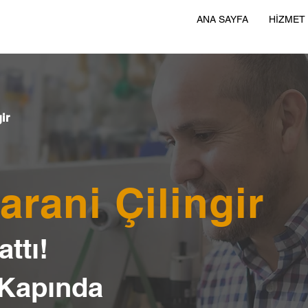
ANA SAYFA
HİZMET
ir
arani Çilingir
ttı!
 Kapında