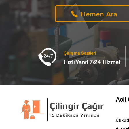
Hemen Ara
Çalışma Saatleri
Hızlı Yanıt 7/24 Hizmet
Acil 
Üsküda
Ataşeh