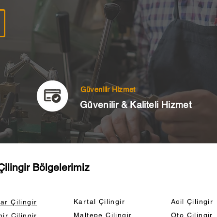
Güvenilir Hizmet
Güvenilir & Kaliteli Hizmet
Çilingir Bölgelerimiz
Kartal Çilingir
Acil Çilingir
r Çilingir
Maltepe Çilingir
Oto Çilingir
ir Çilingir