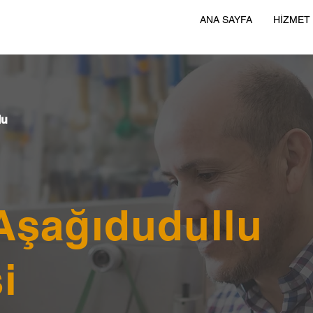
ANA SAYFA
HİZMET
lu
 Aşağıdudullu
i