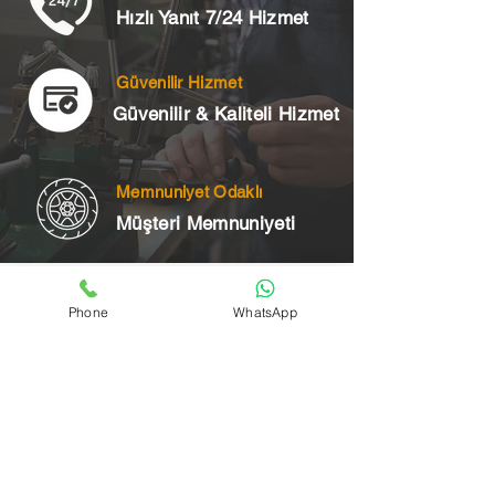
Hızlı Yanıt 7/24 Hizmet
Güvenilir Hizmet
Güvenilir & Kaliteli Hizmet
Memnuniyet Odaklı
Müşteri Memnuniyeti
Telefon
Phone
WhatsApp
+90 545 175 00 34
Acil Çilingir Bölgelerimiz
Üsküdar Çilingir
Kartal Çilingir
Ataşehir Çilingir
Maltepe Çilingir
Kadıköy Çilingir
Pendik Çilingir