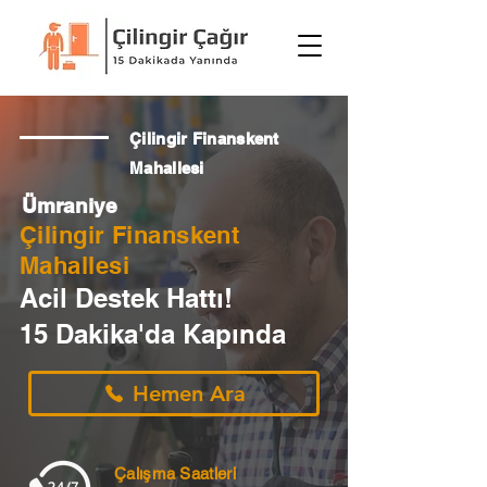
Çilingir Finanskent
Mahallesi
Ümraniye
Çilingir Finanskent
Mahallesi
Acil Destek Hattı!
15 Dakika'da Kapında
Hemen Ara
Çalışma Saatleri