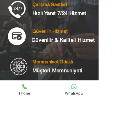
Çalışma Saatleri
Hızlı Yanıt 7/24 Hizmet
Güvenilir Hizmet
Güvenilir & Kaliteli Hizmet
Memnuniyet Odaklı
Müşteri Memnuniyeti
Phone
WhatsApp
Telefon
+90 545 175 00 34
Acil Çilingir Bölgelerimiz
Üsküdar Çilingir
Kartal Çilingir
Ataşehir Çilingir
Maltepe Çilingir