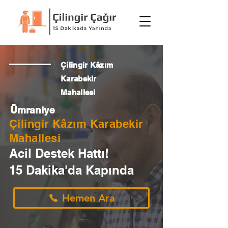
Çilingir Kâzım
Karabekir
Mahallesi
Ümraniye
Çilingir Kâzım Karabekir
Mahallesi
Acil Destek Hattı!
15 Dakika'da Kapında
Hemen Ara