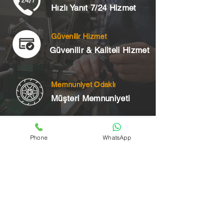
Hızlı Yanıt 7/24 Hizmet
Güvenilir Hizmet
Güvenilir & Kaliteli Hizmet
Memnuniyet Odaklı
Müşteri Memnuniyeti
Telefon
Phone
WhatsApp
+90 545 175 00 34
Acil Çilingir Bölgelerimiz
Üsküdar Çilingir
Kartal Çilingir
Ataşehir Çilingir
Maltepe Çilingir
Kadıköy Çilingir
Pendik Çilingir