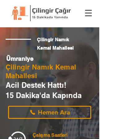
Çilingir Namık
Kemal Mahallesi
Ümraniye
Çilingir Namık Kemal
Mahallesi
Acil Destek Hattı!
15 Dakika'da Kapında
Hemen Ara
Çalışma Saatleri