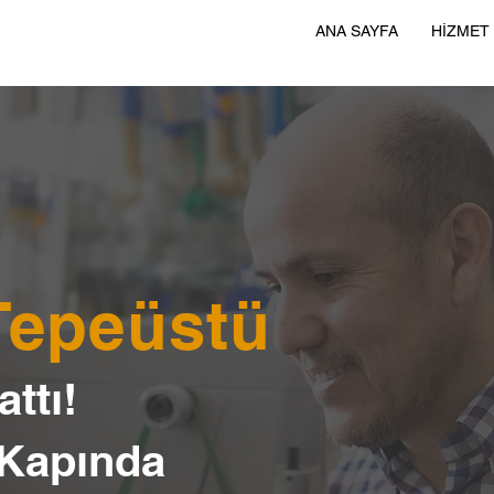
ANA SAYFA
HİZMET
 Tepeüstü
ttı!
 Kapında