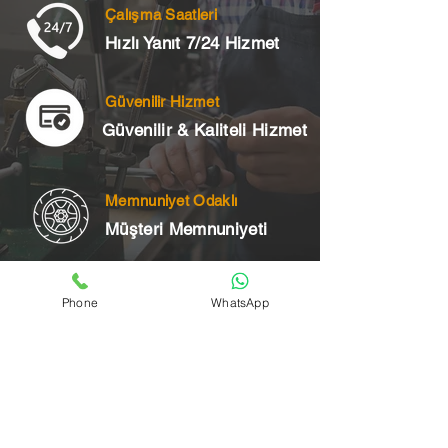
Çalışma Saatleri
Hızlı Yanıt 7/24 Hizmet
Güvenilir Hizmet
Güvenilir & Kaliteli Hizmet
Memnuniyet Odaklı
Müşteri Memnuniyeti
Phone
WhatsApp
Telefon
+90 545 175 00 34
Acil Çilingir Bölgelerimiz
Üsküdar Çilingir
Kartal Çilingir
Ataşehir Çilingir
Maltepe Çilingir