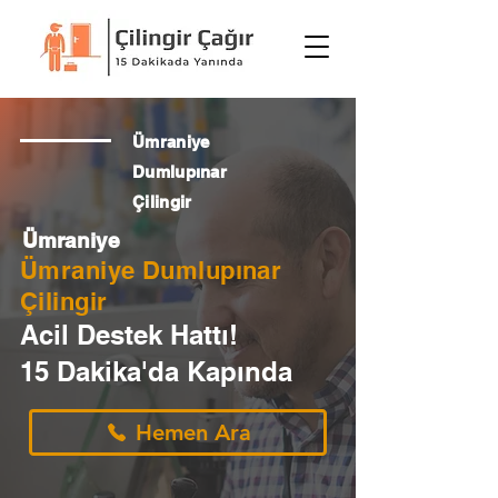
Ümraniye
Dumlupınar
Çilingir
Ümraniye
Ümraniye Dumlupınar
Çilingir
Acil Destek Hattı!
15 Dakika'da Kapında
Hemen Ara