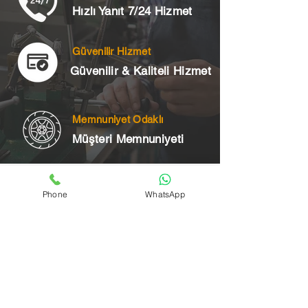
Hızlı Yanıt 7/24 Hizmet
Güvenilir Hizmet
Güvenilir & Kaliteli Hizmet
Memnuniyet Odaklı
Müşteri Memnuniyeti
Telefon
Phone
WhatsApp
+90 545 175 00 34
Acil Çilingir Bölgelerimiz
Üsküdar Çilingir
Kartal Çilingir
Ataşehir Çilingir
Maltepe Çilingir
Kadıköy Çilingir
Pendik Çilingir