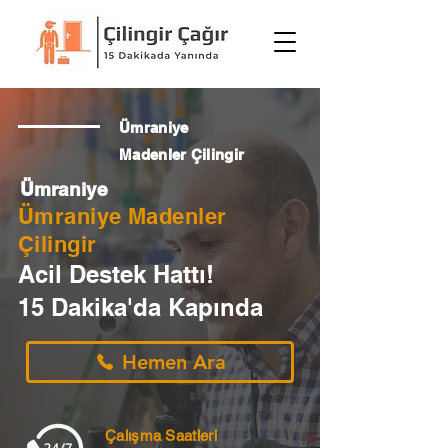
Ümraniye
Madenler Çilingir
Ümraniye
Ümraniye Madenler
Çilingir
Acil Destek Hattı!
15 Dakika'da Kapında
Hemen Ara
Çalışma Saatleri