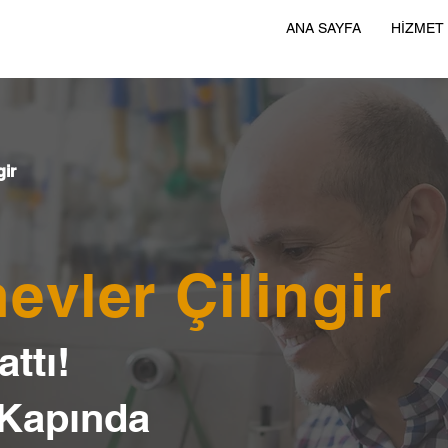
ANA SAYFA
HİZMET
gir
vler Çilingir
ttı!
 Kapında