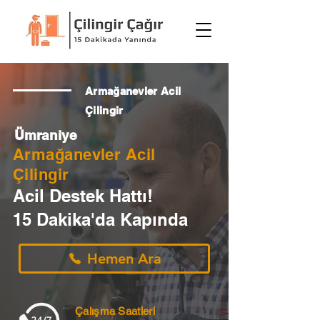
Armağanevler Acil
Çilingir
Ümraniye
Armağanevler Acil
Çilingir
Acil Destek Hattı!
15 Dakika'da Kapında
Hemen Ara
Çalışma Saatleri