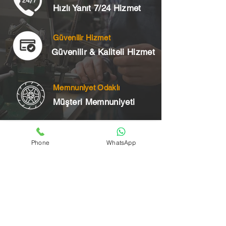
Hızlı Yanıt 7/24 Hizmet
Güvenilir Hizmet
Güvenilir & Kaliteli Hizmet
Memnuniyet Odaklı
Müşteri Memnuniyeti
Telefon
Phone
WhatsApp
+90 545 175 00 34
Acil Çilingir Bölgelerimiz
Üsküdar Çilingir
Kartal Çilingir
Ataşehir Çilingir
Maltepe Çilingir
Kadıköy Çilingir
Pendik Çilingir