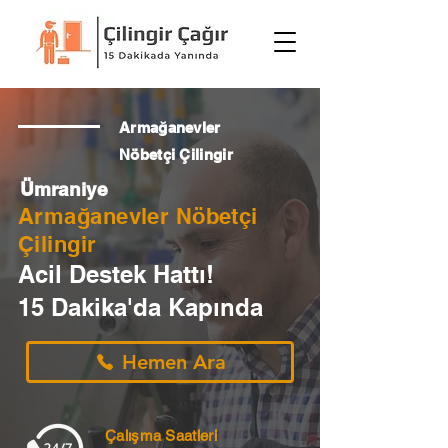
Armağanevler
Nöbetçi Çilingir
Ümraniye
Armağanevler Nöbetçi
Çilingir
Acil Destek Hattı!
15 Dakika'da Kapında
Hemen Ara
Çalışma Saatleri