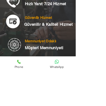
Hızlı Yanıt 7/24 Hizmet
Güvenilir Hizmet
Güvenilir & Kaliteli Hizmet
Memnuniyet Odaklı
Müşteri Memnuniyeti
Telefon
Phone
WhatsApp
+90 545 175 00 34
Acil Çilingir Bölgelerimiz
Üsküdar Çilingir
Kartal Çilingir
Ataşehir Çilingir
Maltepe Çilingir
Kadıköy Çilingir
Pendik Çilingir