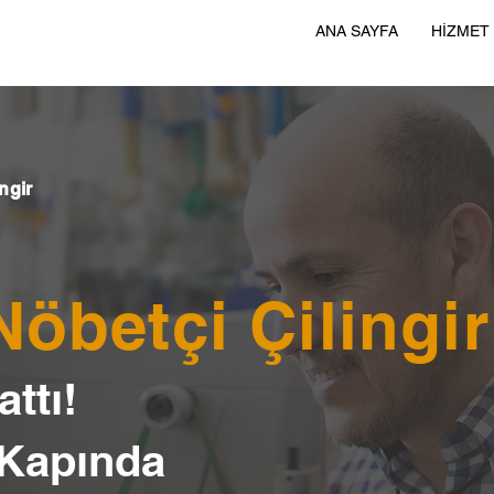
ANA SAYFA
HİZMET
ngir
Nöbetçi Çilingir
ttı!
 Kapında