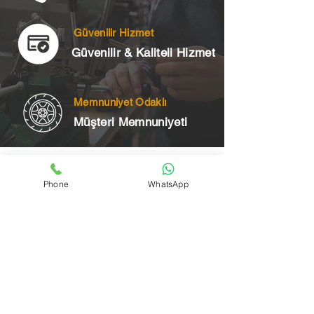
Güvenilir Hizmet
Güvenilir & Kaliteli Hizmet
Memnuniyet Odaklı
Müşteri Memnuniyeti
Telefon
Phone
WhatsApp
+90 545 175 00 34
Acil Çilingir Bölgelerimiz
Üsküdar Çilingir
Kartal Çilingir
Ataşehir Çilingir
Maltepe Çilingir
Kadıköy Çilingir
Pendik Çilingir
Çekmeköy Çilingir
Beykoz Çilingir