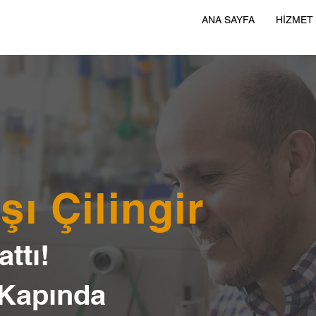
ANA SAYFA
HİZMET
ı Çilingir
ttı!
 Kapında