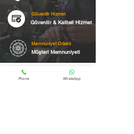
Güvenilir Hizmet
Güvenilir & Kaliteli Hizmet
Memnuniyet Odaklı
Müşteri Memnuniyeti
Telefon
Phone
WhatsApp
+90 545 175 00 34
Acil Çilingir Bölgelerimiz
Üsküdar Çilingir
Kartal Çilingir
Ataşehir Çilingir
Maltepe Çilingir
Kadıköy Çilingir
Pendik Çilingir
Çekmeköy Çilingir
Beykoz Çilingir