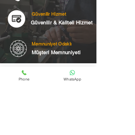
Güvenilir Hizmet
Güvenilir & Kaliteli Hizmet
Memnuniyet Odaklı
Müşteri Memnuniyeti
Telefon
Phone
WhatsApp
+90 545 175 00 34
Acil Çilingir Bölgelerimiz
Üsküdar Çilingir
Kartal Çilingir
Ataşehir Çilingir
Maltepe Çilingir
Kadıköy Çilingir
Pendik Çilingir
Çekmeköy Çilingir
Beykoz Çilingir