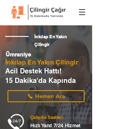
İnkılap En Yakın
Çilingir
Ümraniye
İnkılap En Yakın Çilingir
Acil Destek Hattı!
15 Dakika'da Kapında
Hemen Ara
Çalışma Saatleri
Hızlı Yanıt 7/24 Hizmet