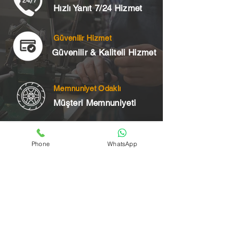
Hızlı Yanıt 7/24 Hizmet
Güvenilir Hizmet
Güvenilir & Kaliteli Hizmet
Memnuniyet Odaklı
Müşteri Memnuniyeti
Telefon
Phone
WhatsApp
+90 545 175 00 34
Acil Çilingir Bölgelerimiz
Üsküdar Çilingir
Kartal Çilingir
Ataşehir Çilingir
Maltepe Çilingir
Kadıköy Çilingir
Pendik Çilingir