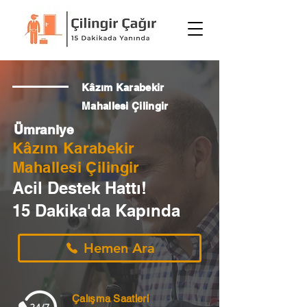
Kâzım Karabekir
Mahallesi Çilingir
Ümraniye
Kâzım Karabekir
Mahallesi Çilingir
Acil Destek Hattı!
15 Dakika'da Kapında
Hemen Ara
Çalışma Saatleri