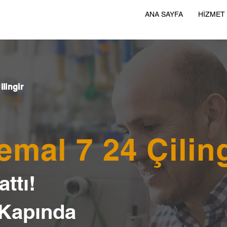
ANA SAYFA
HİZMET
lingir
mal 7 24 Çiling
ttı!
 Kapında