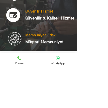
Güvenilir Hizmet
Güvenilir & Kaliteli Hizmet
Memnuniyet Odaklı
Müşteri Memnuniyeti
Telefon
Phone
WhatsApp
+90 545 175 00 34
Acil Çilingir Bölgelerimiz
Üsküdar Çilingir
Kartal Çilingir
Ataşehir Çilingir
Maltepe Çilingir
Kadıköy Çilingir
Pendik Çilingir
Çekmeköy Çilingir
Beykoz Çilingir