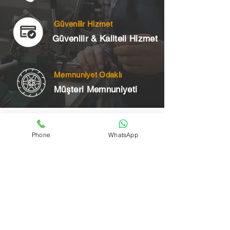
Güvenilir Hizmet
Güvenilir & Kaliteli Hizmet
Memnuniyet Odaklı
Müşteri Memnuniyeti
Telefon
Phone
WhatsApp
+90 545 175 00 34
Acil Çilingir Bölgelerimiz
Üsküdar Çilingir
Kartal Çilingir
Ataşehir Çilingir
Maltepe Çilingir
Kadıköy Çilingir
Pendik Çilingir
Çekmeköy Çilingir
Beykoz Çilingir