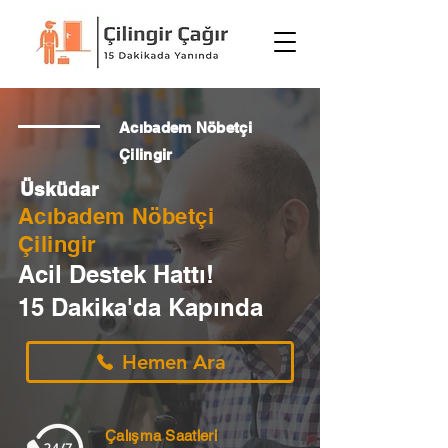
Acıbadem Nöbetçi
Çilingir
Üsküdar
Acıbadem Nöbetçi
Çilingir
Acil Destek Hattı!
15 Dakika'da Kapında
Hemen Ara
Çalışma Saatleri