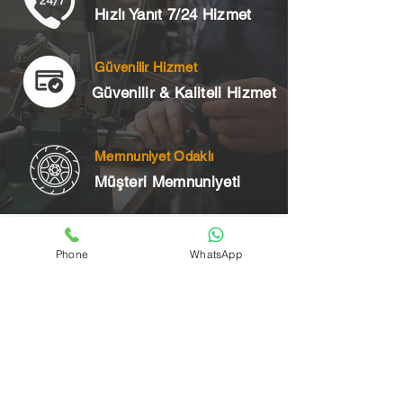
Hızlı Yanıt 7/24 Hizmet
Güvenilir Hizmet
Güvenilir & Kaliteli Hizmet
Memnuniyet Odaklı
Müşteri Memnuniyeti
Telefon
Phone
WhatsApp
+90 545 175 00 34
Acil Çilingir Bölgelerimiz
Üsküdar Çilingir
Kartal Çilingir
Ataşehir Çilingir
Maltepe Çilingir
Kadıköy Çilingir
Pendik Çilingir